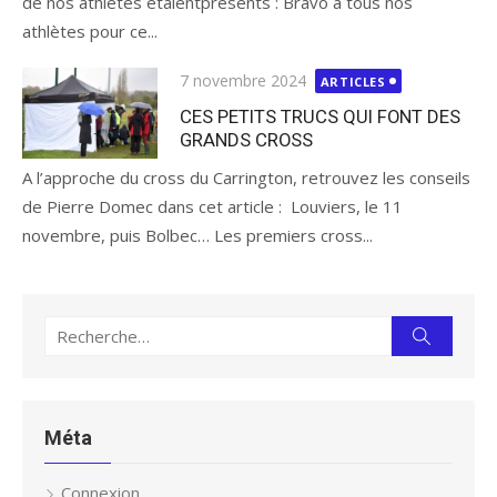
de nos athlètes étaientprésents : Bravo à tous nos
athlètes pour ce...
Publié
7 novembre 2024
ARTICLES
le
CES PETITS TRUCS QUI FONT DES
GRANDS CROSS
A l’approche du cross du Carrington, retrouvez les conseils
de Pierre Domec dans cet article : Louviers, le 11
novembre, puis Bolbec… Les premiers cross...
Recherche
Recherc
pour :
Méta
Connexion