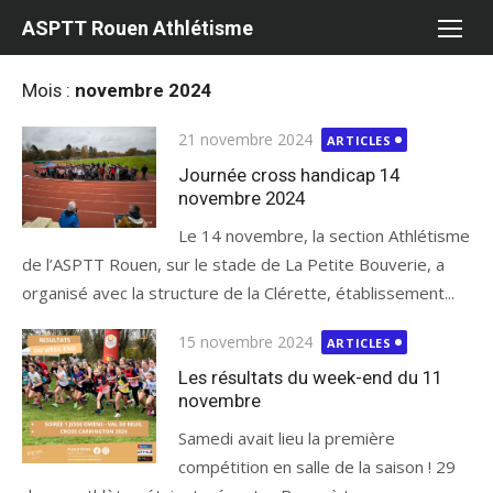
Aller
ASPTT Rouen Athlétisme
au
contenu
Mois :
novembre 2024
Publié
21 novembre 2024
ARTICLES
le
Journée cross handicap 14
novembre 2024
Le 14 novembre, la section Athlétisme
de l’ASPTT Rouen, sur le stade de La Petite Bouverie, a
organisé avec la structure de la Clérette, établissement...
Publié
15 novembre 2024
ARTICLES
le
Les résultats du week-end du 11
novembre
Samedi avait lieu la première
compétition en salle de la saison ! 29