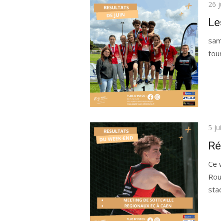
Publ
26 
le
Le
sam
tou
Publ
5 ju
le
Ré
Ce 
Rou
sta