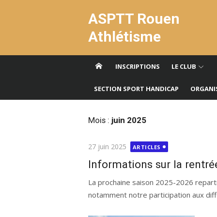
Aller
ASPTT Rouen
au
contenu
Athlétisme
INSCRIPTIONS
LE CLUB
SECTION SPORT HANDICAP
ORGANI
Mois :
juin 2025
Publié
27 juin 2025
ARTICLES
le
Informations sur la rentr
La prochaine saison 2025-2026 repart
notamment notre participation aux diff