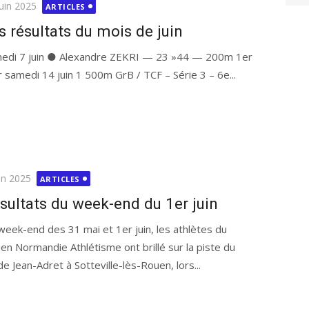
ié
juin 2025
ARTICLES
s résultats du mois de juin
edi 7 juin ● Alexandre ZEKRI — 23 »44 — 200m 1er
r samedi 14 juin 1 500m GrB / TCF – Série 3 – 6e...
ié
in 2025
ARTICLES
sultats du week-end du 1er juin
week-end des 31 mai et 1er juin, les athlètes du
en Normandie Athlétisme ont brillé sur la piste du
de Jean-Adret à Sotteville-lès-Rouen, lors...