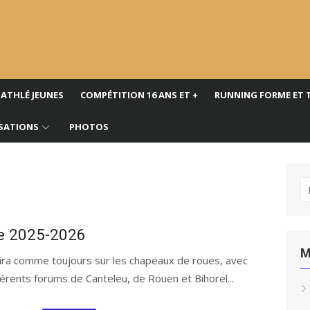
ATHLÉ JEUNES
COMPÉTITION 16 ANS ET +
RUNNING FORME ET 
SATIONS
PHOTOS
R
po
ée 2025-2026
M
ira comme toujours sur les chapeaux de roues, avec
érents forums de Canteleu, de Rouen et Bihorel...