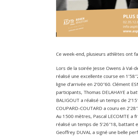
Ce week-end, plusieurs athlètes ont fa
Lors de la soirée Jesse Owens à Val-
réalisé une excellente course en 1’58″2
ligne d’arrivée en 2’00″60. Clément ES
participants, Thomas DELAHAYE a batt
BALIGOUT a réalisé un temps de 2’15″
COUPARD-COUTARD a couru en 2’28″30
Au 1500 mètres, Pascal LECOMTE a fra
réalisé un temps de 5’26″18, battant e
Geoffrey DUVAL a signé une belle per