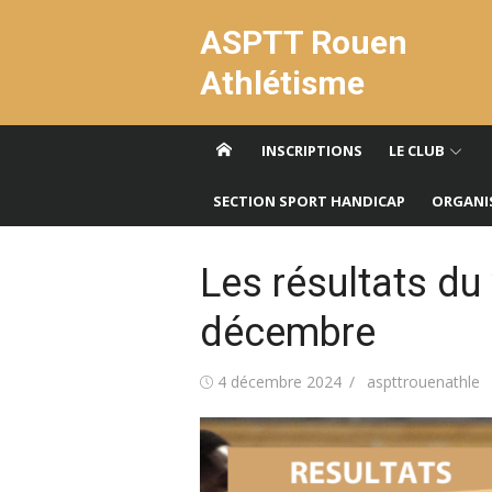
Aller
ASPTT Rouen
au
contenu
Athlétisme
INSCRIPTIONS
LE CLUB
SECTION SPORT HANDICAP
ORGANI
Les résultats du
décembre
Publié
Auteur/autrice
4 décembre 2024
aspttrouenathle
le