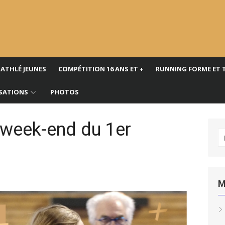
ATHLÉ JEUNES
COMPÉTITION 16 ANS ET +
RUNNING FORME ET 
SATIONS
PHOTOS
 week-end du 1er
R
po
M