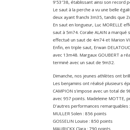
9’53″38, établissant ainsi son record p
Le saut à la perche a vu une belle é
deux ayant franchi 3m35, tandis que 
En saut en longueur, Luc MORELLE effe
saut à 5m74. Coralie ALAIN a marqué
effectué un saut de 4m74 et Marion V
Enfin, en triple saut, Erwan DELATOU
avec 13m48. Margaux GOUBERT a réali
terminé avec un saut de 9m32.
Dimanche, nos jeunes athlètes ont brill
Les benjamins ont réalisé plusieurs é
CAMPION s’impose avec un total de 9
avec 957 points. Madeleine MOTTE, pr
D’autres performances remarquables 
MULLER Solen : 856 points
GOSSELIN Louise : 850 points
MAURICKX Clara : 790 points