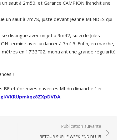
e un saut à 2m50, et Garance CAMPION franchit une
tue un saut à 7m78, juste devant Jeanne MENDES qui
e distingue avec un jet à 9m42, suivi de Jules
 termine avec un lancer à 7m15. Enfin, en marche,
mètres en 17’33″02, montrant une grande régularité
ances !
s BE et épreuves ouvertes MI du dimanche 1er
oo.gl/VKRUpmkqz8ZXpDVDA
Publication suivante
RETOUR SUR LE WEEK-END DU 15