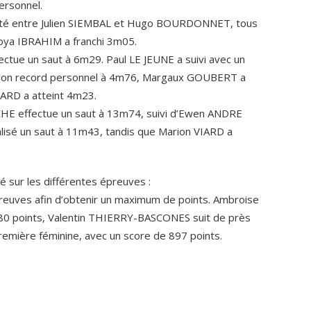
ersonnel.
galité entre Julien SIEMBAL et Hugo BOURDONNET, tous
Zoya IBRAHIM a franchi 3m05.
ctue un saut à 6m29. Paul LE JEUNE a suivi avec un
 son record personnel à 4m76, Margaux GOUBERT a
IARD a atteint 4m23.
CHE effectue un saut à 13m74, suivi d’Ewen ANDRE
sé un saut à 11m43, tandis que Marion VIARD a
é sur les différentes épreuves :
preuves afin d’obtenir un maximum de points. Ambroise
80 points, Valentin THIERRY-BASCONES suit de près
emière féminine, avec un score de 897 points.
: