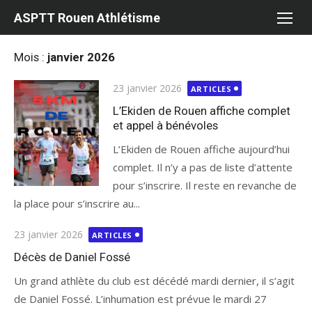
Aller
ASPTT Rouen Athlétisme
au
contenu
Mois :
janvier 2026
Publié
23 janvier 2026
ARTICLES
le
L’Ekiden de Rouen affiche complet
et appel à bénévoles
L’Ekiden de Rouen affiche aujourd’hui
complet. Il n’y a pas de liste d’attente
pour s’inscrire. Il reste en revanche de
la place pour s’inscrire au...
Publié
23 janvier 2026
ARTICLES
le
Décès de Daniel Fossé
Un grand athlète du club est décédé mardi dernier, il s’agit
de Daniel Fossé. L’inhumation est prévue le mardi 27