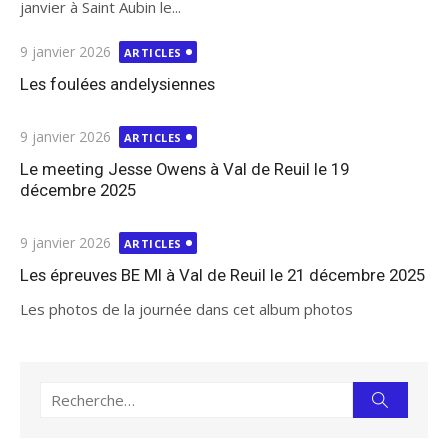
janvier à Saint Aubin le...
Publié
9 janvier 2026
ARTICLES
le
Les foulées andelysiennes
Publié
9 janvier 2026
ARTICLES
le
Le meeting Jesse Owens à Val de Reuil le 19
décembre 2025
Publié
9 janvier 2026
ARTICLES
le
Les épreuves BE MI à Val de Reuil le 21 décembre 2025
Les photos de la journée dans cet album photos
Recherche
Recherc
pour :