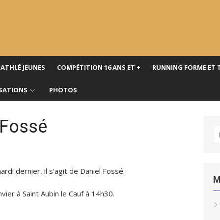
ATHLÉ JEUNES
COMPÉTITION 16 ANS ET +
RUNNING FORME ET 
SATIONS
PHOTOS
 Fossé
R
po
di dernier, il s’agit de Daniel Fossé.
M
vier à Saint Aubin le Cauf à 14h30.