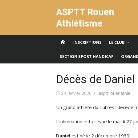
Aller
ASPTT Rouen
au
contenu
Athlétisme
INSCRIPTIONS
LE CLUB
SECTION SPORT HANDICAP
ORGANI
Décès de Daniel
Publié
Auteur/autrice
23 janvier 2026
aspttrouenathle
le
Un grand athlète du club est décédé mar
L’inhumation est prévue le mardi 27 jan
Daniel
est né le 2 décembre 1939