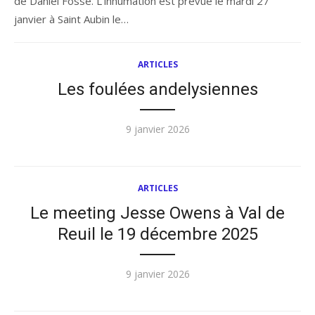
de Daniel Fossé. L’inhumation est prévue le mardi 27
janvier à Saint Aubin le…
ARTICLES
Les foulées andelysiennes
Publié
9 janvier 2026
le
ARTICLES
Le meeting Jesse Owens à Val de
Reuil le 19 décembre 2025
Publié
9 janvier 2026
le