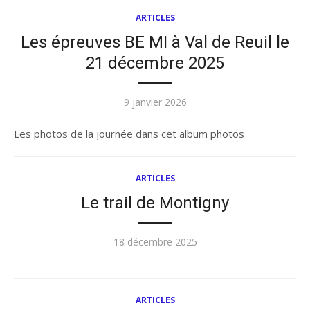
ARTICLES
Les épreuves BE MI à Val de Reuil le
21 décembre 2025
Publié
9 janvier 2026
le
Les photos de la journée dans cet album photos
ARTICLES
Le trail de Montigny
Publié
18 décembre 2025
le
ARTICLES