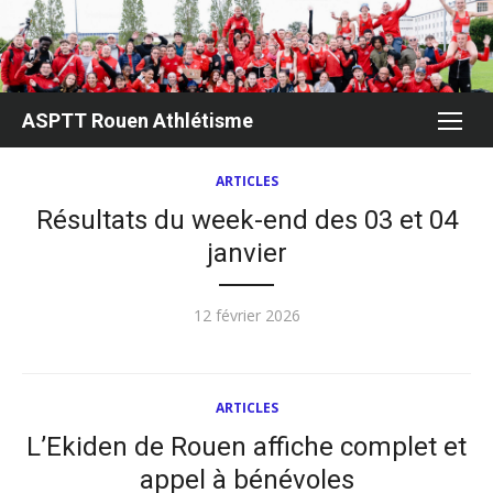
Aller
au
contenu
ASPTT Rouen Athlétisme
ARTICLES
Résultats du week-end des 03 et 04
janvier
Publié
12 février 2026
le
ARTICLES
L’Ekiden de Rouen affiche complet et
appel à bénévoles