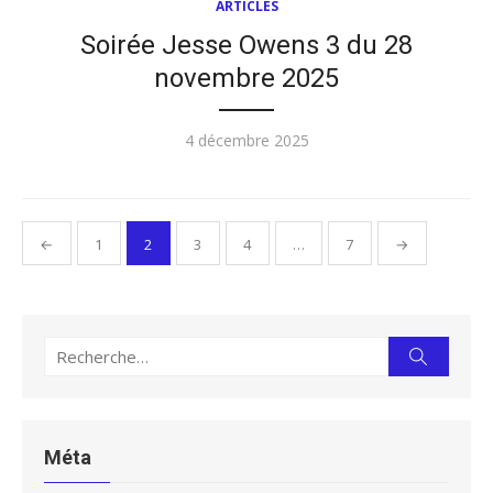
ARTICLES
Soirée Jesse Owens 3 du 28
novembre 2025
Publié
4 décembre 2025
le
Pagination
←
1
2
3
4
…
7
→
des
publications
Recherche
Recherc
pour :
Méta