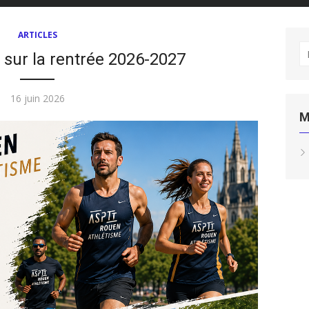
ARTICLES
R
 sur la rentrée 2026-2027
po
Publié
16 juin 2026
le
M