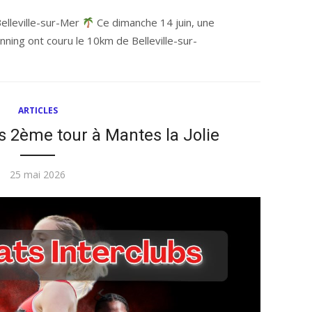
le
leville-sur-Mer
Ce dimanche 14 juin, une
ning ont couru le 10km de Belleville-sur-
ARTICLES
s 2ème tour à Mantes la Jolie
Publié
25 mai 2026
le