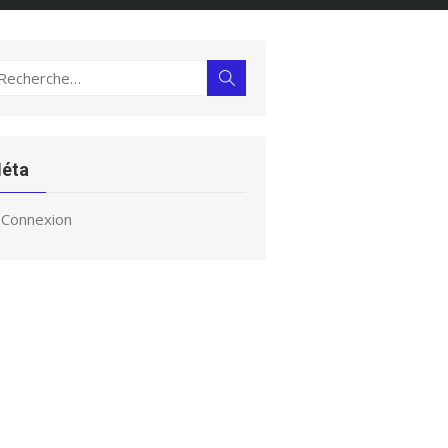
echerche
Rechercher
ur :
éta
Connexion