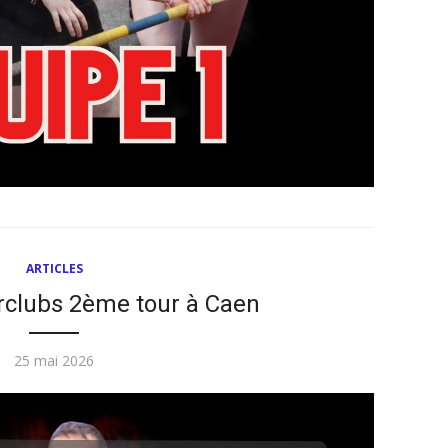
ARTICLES
erclubs 2ème tour à Caen
Publié
25 mai 2026
le