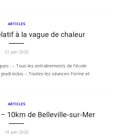
ARTICLES
tif à la vague de chaleur
Publié
21 juin 2026
le
ues : – Tous les entraînements de l’école
à jeudi inclus – Toutes les séances Forme et
ARTICLES
10km de Belleville-sur-Mer
Publié
16 juin 2026